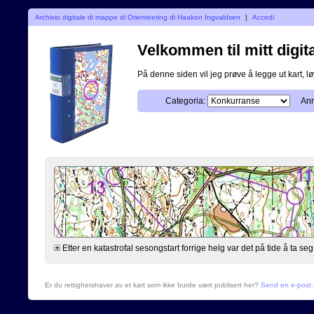
Archivio digitale di mappe di Orienteering di Haakon Ingvaldsen
|
Accedi
Velkommen til mitt digita
På denne siden vil jeg prøve å legge ut kart, løy
Categoria:
Ann
Etter en katastrofal sesongstart forrige helg var det på tide å ta 
Er du rettighetshaver av et kart som ikke burde vært publisert her?
Send en e-post
.