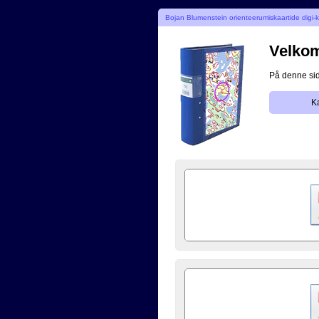
Bojan Blumenstein orienteerumiskaartide digi-
Velkomm
På denne side
K