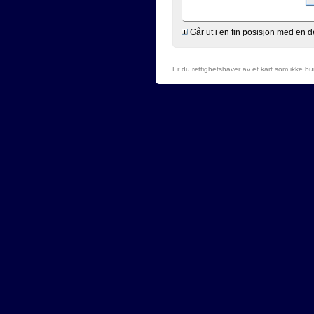
Går ut i en fin posisjon med en 
Er du rettighetshaver av et kart som ikke b