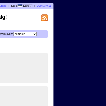
utajad
|
Keel:
Eesti
|
DOMA 3.0.11
lg!
.
vamisviis: