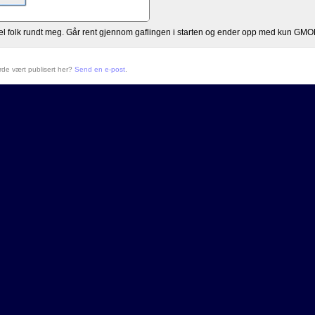
del folk rundt meg. Går rent gjennom gaflingen i starten og ender opp med kun GMOK
urde vært publisert her?
Send en e-post
.