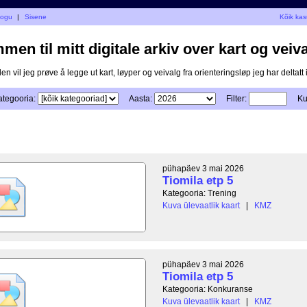
kogu
|
Sisene
Kõik kas
en til mitt digitale arkiv over kart og veiva
n vil jeg prøve å legge ut kart, løyper og veivalg fra orienteringsløp jeg har deltatt i
ategooria:
Aasta:
Filter:
Ku
pühapäev 3 mai 2026
Tiomila etp 5
Kategooria: Trening
Kuva ülevaatlik kaart
|
KMZ
pühapäev 3 mai 2026
Tiomila etp 5
Kategooria: Konkuranse
Kuva ülevaatlik kaart
|
KMZ