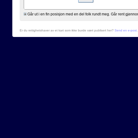
Går ut i en fin posisjon med en del folk rundt meg. Går rent gjen
Er du rettighetshaver av et kart som ikke burde vært publisert her?
Send en e-post
.