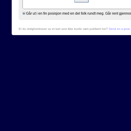
Går ut i en fin posisjon med en del folk rundt meg. Går rent gjen
Er du rettighetshaver av et kart som ikke burde vært publisert her?
Send en e-post
.