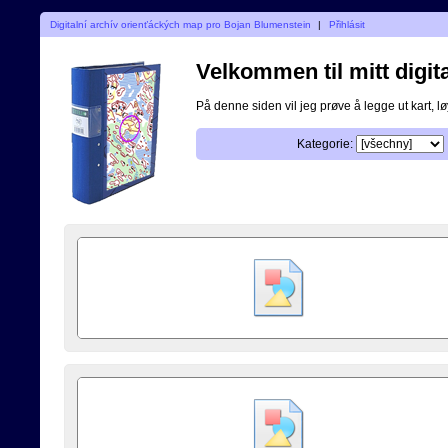
Digitalní archív orienťáckých map pro Bojan Blumenstein
|
Přihlásit
Velkommen til mitt digita
På denne siden vil jeg prøve å legge ut kart, løy
Kategorie: