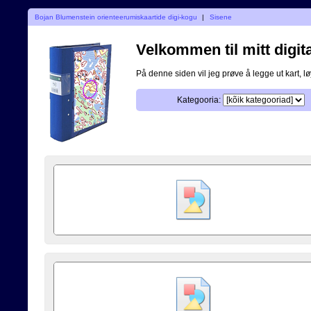
Bojan Blumenstein orienteerumiskaartide digi-kogu
|
Sisene
Velkommen til mitt digita
På denne siden vil jeg prøve å legge ut kart, løy
Kategooria: