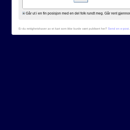
Går ut i en fin posisjon med en del folk rundt meg. Går rent gjen
Er du rettighetshaver av et kart som ikke burde vært publisert her?
Send en e-post
.